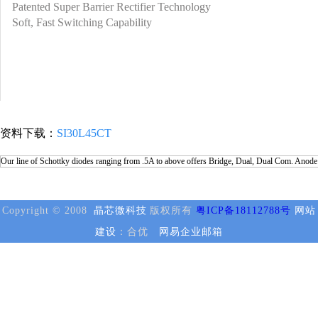
Patented Super Barrier Rectifier Technology
Soft, Fast Switching Capability
资料下载：
SI30L45CT
Our line of Schottky diodes ranging from .5A to above offers Bridge, Dual, Dual Com. Anode 
Copyright © 2008
晶芯微科技
版权所有
粤ICP备18112788号
网站
建设
：合优
网易企业邮箱