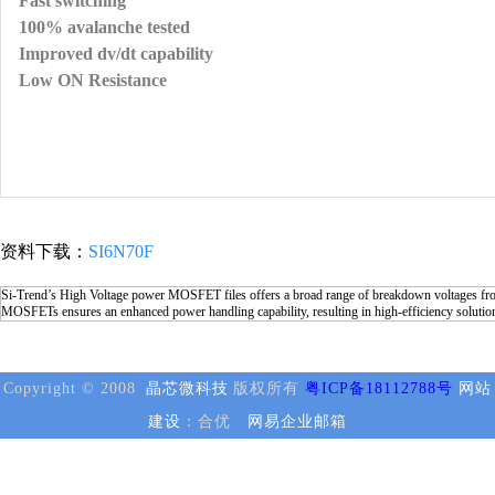
Fast switching
100% avalanche tested
Improved dv/dt capability
Lo
w ON Resistance
资料下载：
SI6N70F
Si-Trend’s High Voltage power MOSFET files offers a broad range of breakdown voltages from
MOSFETs ensures an enhanced power handling capability, resulting in high-efficiency solutio
Copyright © 2008
晶芯微科技
版权所有
粤ICP备18112788号
网站
建设
：合优
网易企业邮箱